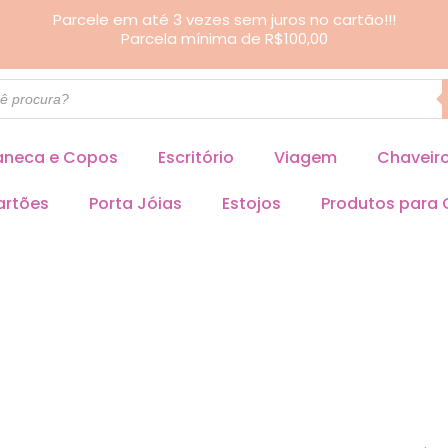
Parcele em até 3 vezes sem juros no cartão!!!
Parcela mínima de R$100,00
neca e Copos
Escritório
Viagem
Chaveir
artões
Porta Jóias
Estojos
Produtos para