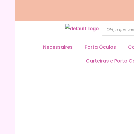
Ir
para
o
Pesquisar
produtos
conteúdo
Necessaires
Porta Óculos
Ca
Carteiras e Porta C