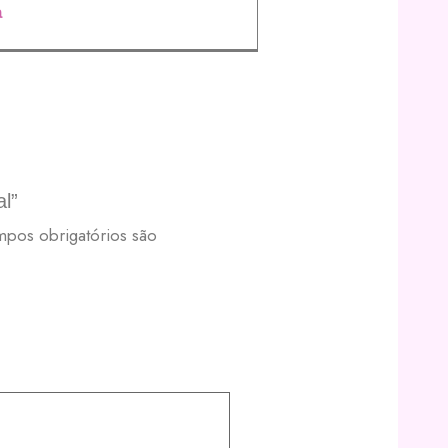
a
al”
pos obrigatórios são