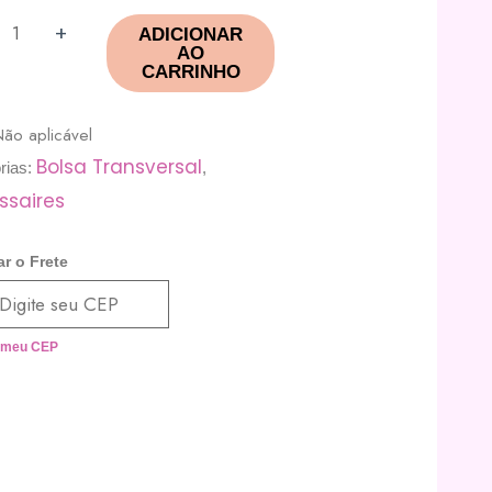
+
ADICIONAR
AO
CARRINHO
ão aplicável
Bolsa Transversal
rias:
,
ssaires
ar o Frete
 meu CEP