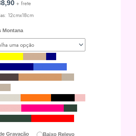
8,90
+ frete
ersal
as: 12cmx18cm
idade
s Montana
lo
Amarelo
Avelã
Avelã
Azul
ho
Azul Marinho
Azul Royal
Azul
Café
Café
Caramelo
Caramelo
Cinza
Cinza
Gelo
Gelo
Laranja
Laranja
Preto
Preto
Rosa
Rosa Bebê
Rosa Pink
Rosa Pink
Verde
o
Verde Escuro
Vermelho
Vermelho
de Gravação
Baixo Relevo