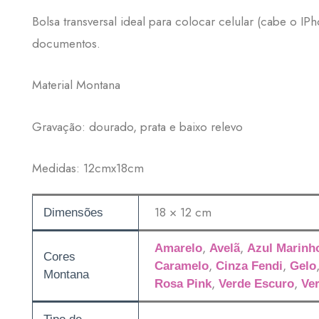
Bolsa transversal ideal para colocar celular (cabe o IP
documentos.
Material Montana
Gravação: dourado, prata e baixo relevo
Medidas: 12cmx18cm
18 × 12 cm
Dimensões
,
,
Amarelo
Avelã
Azul Marinh
Cores
,
,
Caramelo
Cinza Fendi
Gelo
Montana
,
,
Rosa Pink
Verde Escuro
Ve