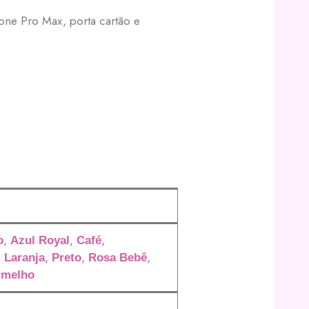
hone Pro Max, porta cartão e
,
,
,
o
Azul Royal
Café
,
,
,
,
Laranja
Preto
Rosa Bebê
rmelho