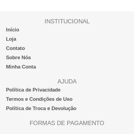
opções
podem
ser
INSTITUCIONAL
escolhidas
Início
na
Loja
página
Contato
do
Sobre Nós
produto
Minha Conta
AJUDA
Política de Privacidade
Termos e Condições de Uso
Política de Troca e Devolução
FORMAS DE PAGAMENTO