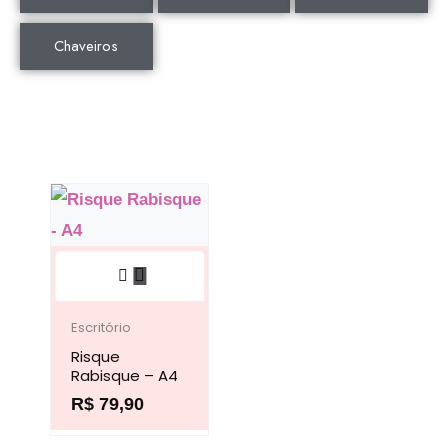
Chaveiros
Este
produto
tem
Escritório
Risque
várias
Rabisque – A4
variantes.
R$
79,90
As