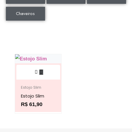
Chaveiros
Este
produto
tem
Estojo Slim
Estojo Slim
várias
R$
61,90
variantes.
As
opções