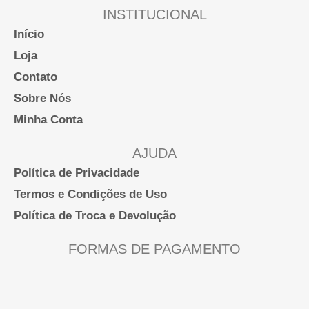
podem
INSTITUCIONAL
ser
Início
escolhidas
Loja
na
Contato
página
Sobre Nós
do
Minha Conta
produto
AJUDA
Política de Privacidade
Termos e Condições de Uso
Política de Troca e Devolução
FORMAS DE PAGAMENTO