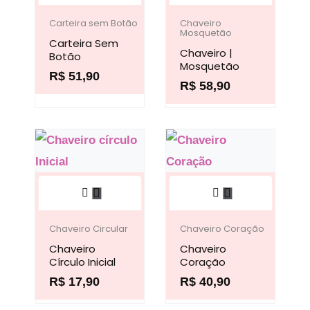
produto
produto
página
do
tem
tem
Carteira sem Botão
Chaveiro
Mosquetão
do
produto
Carteira Sem
várias
várias
Chaveiro |
Botão
produto
variantes.
variantes.
Mosquetão
R$
51,90
As
R$
58,90
As
opções
opções
podem
podem
ser
ser
escolhidas
escolhidas
Este
Este
na
na
produto
produto
página
página
tem
tem
Chaveiro Circular
Chaveiro Coração
do
do
Chaveiro
várias
Chaveiro
várias
produto
produto
Círculo Inicial
Coração
variantes.
variantes.
R$
17,90
R$
40,90
As
As