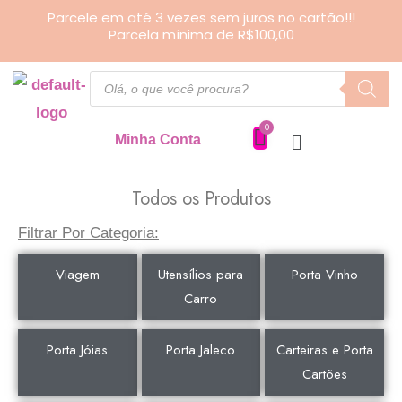
Ir
Parcele em até 3 vezes sem juros no cartão!!!
Parcela mínima de R$100,00
para
o
Pesquisar
produtos
conteúdo
Minha Conta
Todos os Produtos
Filtrar Por Categoria:
Viagem
Utensílios para
Porta Vinho
Carro
Porta Jóias
Porta Jaleco
Carteiras e Porta
Cartões