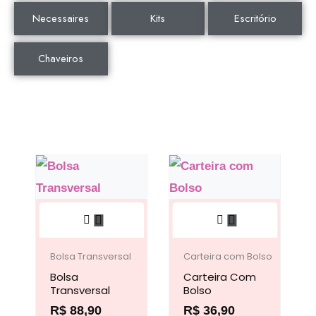
Necessaires
Kits
Escritório
Chaveiros
Este
Este
produto
produto
tem
tem
Bolsa Transversal
Carteira com Bolso
Bolsa
várias
Carteira Com
várias
Transversal
Bolso
variantes.
variantes.
R$
88,90
R$
36,90