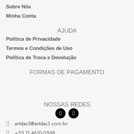
Sobre Nós
Minha Conta
AJUDA
Política de Privacidade
Termos e Condições de Uso
Política de Troca e Devolução
FORMAS DE PAGAMENTO
NOSSAS REDES
F
I
a
n
c
s
artdas3@artdas3.com.br
e
t
b
a
+55 11 4610-0568