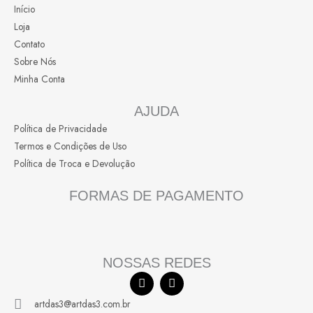
página
Início
do
Loja
produto
Contato
Sobre Nós
Minha Conta
AJUDA
Política de Privacidade
Termos e Condições de Uso
Política de Troca e Devolução
FORMAS DE PAGAMENTO
NOSSAS REDES
F
I
a
n
c
s
artdas3@artdas3.com.br
e
t