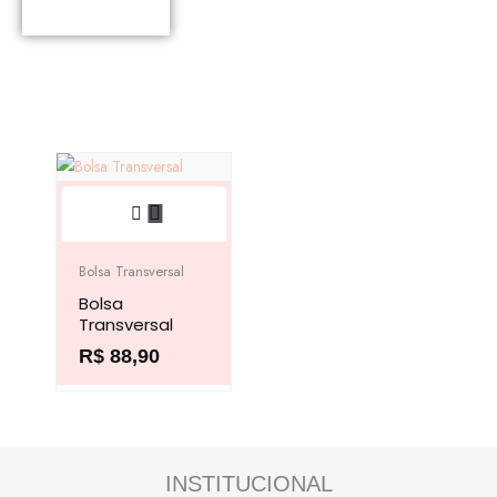
Chaveiros
Este
produto
tem
Bolsa Transversal
várias
Bolsa
variantes.
Transversal
As
R$
88,90
opções
podem
ser
escolhidas
na
INSTITUCIONAL