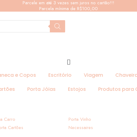
Parcele em até 3 vezes sem juros no cartão!!!
Parcela mínima de R$100,00
neca e Copos
Escritório
Viagem
Chaveir
artões
Porta Jóias
Estojos
Produtos para
ra Carro
Porta Vinho
orta Cartões
Necessaires