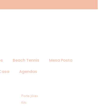
os
Beach Tennis
Mesa Posta
 Casa
Agendas
Porta Jóias
Kits