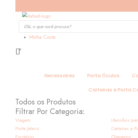
Ir
para
o
Pesquisar
produtos
conteúdo
Minha Conta
Necessaires
Porta Óculos
Ca
Carteiras e Porta C
Todos os Produtos
Filtrar Por Categoria:
Viagem
Utensílios pa
Porta Jaleco
Carteiras e P
Escritório
Chaveiros