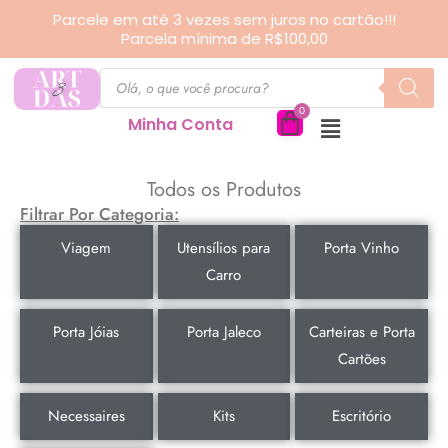
Ir
Parcele em até 3 vezes sem juros no cartão!!!
Parcela mínima de R$100,00
para
Pesquisar
o
produtos
conteúdo
Minha Conta
Todos os Produtos
Filtrar Por Categoria:
Viagem
Utensílios para
Porta Vinho
Carro
Porta Jóias
Porta Jaleco
Carteiras e Porta
Cartões
Necessaires
Kits
Escritório