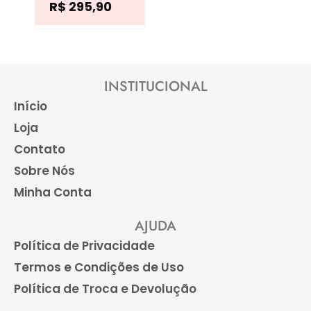
As
R$
295,90
opções
podem
ser
INSTITUCIONAL
escolhidas
Início
na
Loja
página
Contato
do
Sobre Nós
produto
Minha Conta
AJUDA
Política de Privacidade
Termos e Condições de Uso
Política de Troca e Devolução