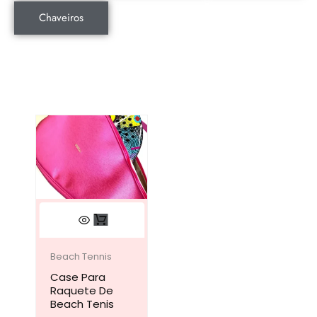
Chaveiros
Este
produto
tem
Beach Tennis
Case Para
várias
Raquete De
variantes.
Beach Tenis