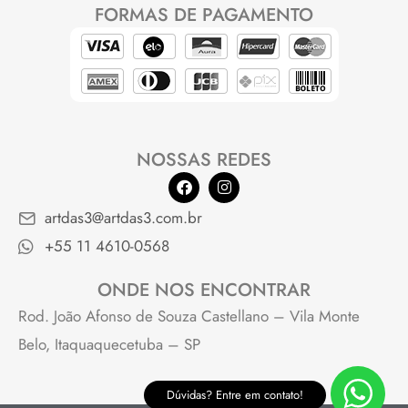
FORMAS DE PAGAMENTO
NOSSAS REDES
F
I
a
n
c
s
artdas3@artdas3.com.br
e
t
b
a
+55 11 4610-0568
o
g
o
r
k
a
ONDE NOS ENCONTRAR
m
Rod. João Afonso de Souza Castellano – Vila Monte
Belo, Itaquaquecetuba – SP
Dúvidas? Entre em contato!