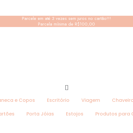
Parcele em até 3 vezes sem juros no cartão!!!
Parcela mínima de R$100,00
neca e Copos
Escritório
Viagem
Chaveir
artões
Porta Jóias
Estojos
Produtos para