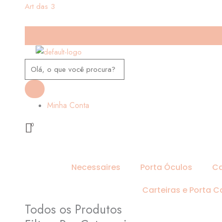
Ir
Pesquisar
Art das 3
para
produtos
o
conteúdo
Minha Conta
Necessaires
Porta Óculos
Ca
Carteiras e Porta C
Todos os Produtos