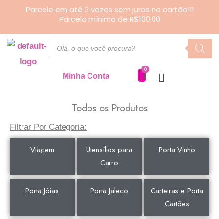
Ir
Parcele em até 3 vezes sem juros no cartão!!!
Parcela mínima de R$100,00
para
o
Pesquisar
produtos
conteúdo
Minha Conta
Todos os Produtos
Filtrar Por Categoria:
Viagem
Utensílios para
Porta Vinho
Carro
Porta Jóias
Porta Jaleco
Carteiras e Porta
Cartões