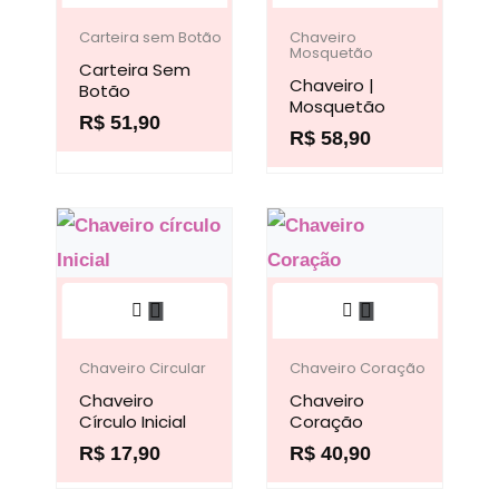
produto
produto
página
do
tem
tem
Carteira sem Botão
Chaveiro
Mosquetão
do
produto
Carteira Sem
várias
várias
Chaveiro |
Botão
produto
variantes.
variantes.
Mosquetão
R$
51,90
As
R$
58,90
As
opções
opções
podem
podem
ser
ser
escolhidas
escolhidas
Este
Este
na
na
produto
produto
página
página
tem
tem
Chaveiro Circular
Chaveiro Coração
do
do
Chaveiro
várias
Chaveiro
várias
produto
produto
Círculo Inicial
Coração
variantes.
variantes.
R$
17,90
R$
40,90
As
As