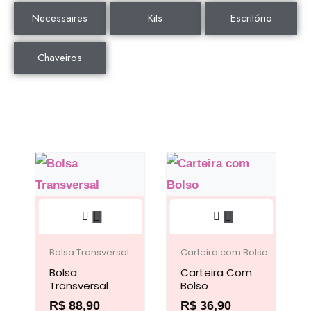
Necessaires
Kits
Escritório
Chaveiros
Este
Este
produto
produto
tem
tem
Bolsa Transversal
Carteira com Bolso
Bolsa
várias
Carteira Com
várias
Transversal
Bolso
variantes.
variantes.
R$
88,90
R$
36,90