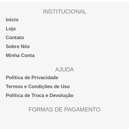
podem
ser
INSTITUCIONAL
escolhidas
Início
na
Loja
página
Contato
do
Sobre Nós
produto
Minha Conta
AJUDA
Política de Privacidade
Termos e Condições de Uso
Política de Troca e Devolução
FORMAS DE PAGAMENTO