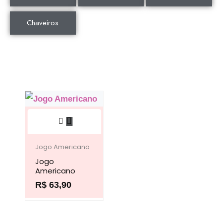
Chaveiros
Este
produto
tem
Jogo Americano
Jogo
várias
Americano
variantes.
R$
63,90
As
opções