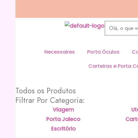
Ir
para
o
Pesquisar
conteúdo
produtos
Necessaires
Porta Óculos
Ca
Carteiras e Porta C
Todos os Produtos
Filtrar Por Categoria:
Viagem
Ut
Porta Jaleco
Cart
Escritório