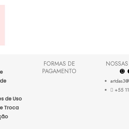
FORMAS DE
NOSSAS
F
PAGAMENTO
de
a
c
ade
artdas3@
e
b
+55 1
o
s de Uso
o
k
de Troca
ção