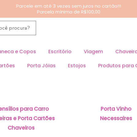
Parcele em até 3 vezes sem juros no cartão!!!
Parcela mínima de R$100,00
neca e Copos
Escritório
Viagem
Chaveir
artões
Porta Jóias
Estojos
Produtos para
ensílios para Carro
Porta Vinho
eiras e Porta Cartões
Necessaires
Chaveiros