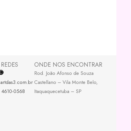
 REDES
ONDE NOS ENCONTRAR
I
Rod. João Afonso de Souza
n
s
artdas3.com.br
Castellano – Vila Monte Belo,
t
a
1 4610-0568
Itaquaquecetuba – SP
g
r
a
m