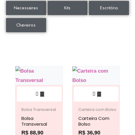
Necessaires
Kits
Escritório
Chaveiros
Este
Este
produto
produto
tem
tem
Bolsa Transversal
Carteira com Bolso
Bolsa
várias
Carteira Com
várias
Transversal
Bolso
variantes.
variantes.
R$
88,90
R$
36,90