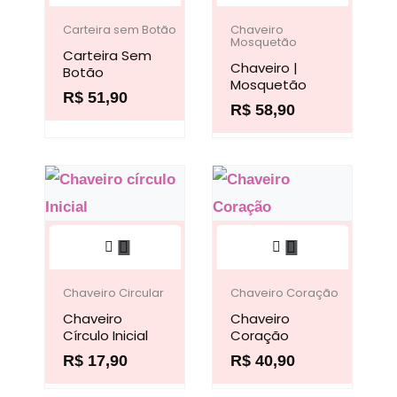
produto
produto
página
do
tem
tem
Carteira sem Botão
Chaveiro
Mosquetão
do
produto
Carteira Sem
várias
várias
Chaveiro |
Botão
produto
variantes.
variantes.
Mosquetão
R$
51,90
As
R$
58,90
As
opções
opções
podem
podem
ser
ser
escolhidas
escolhidas
Este
Este
na
na
produto
produto
página
página
tem
tem
Chaveiro Circular
Chaveiro Coração
do
do
Chaveiro
várias
Chaveiro
várias
produto
produto
Círculo Inicial
Coração
variantes.
variantes.
R$
17,90
R$
40,90
As
As