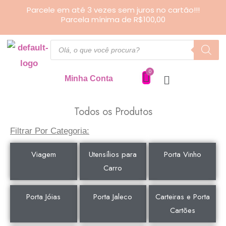
Ir
Parcele em até 3 vezes sem juros no cartão!!!
Parcela mínima de R$100,00
para
o
Pesquisar
produtos
conteúdo
Minha Conta
Todos os Produtos
Filtrar Por Categoria:
Viagem
Utensílios para
Porta Vinho
Carro
Porta Jóias
Porta Jaleco
Carteiras e Porta
Cartões