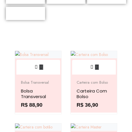
Chaveiros
Este
Este
produto
produto
tem
tem
Bolsa Transversal
Carteira com Bolso
várias
várias
Bolsa
Carteira Com
variantes.
variantes.
Transversal
Bolso
As
As
R$
88,90
R$
36,90
opções
opções
podem
podem
ser
ser
escolhidas
escolhidas