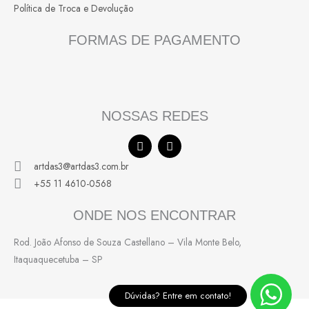
Política de Troca e Devolução
FORMAS DE PAGAMENTO
NOSSAS REDES
F
I
a
n
c
s
artdas3@artdas3.com.br
e
t
+55 11 4610-0568
b
a
o
g
o
r
ONDE NOS ENCONTRAR
k
a
m
Rod. João Afonso de Souza Castellano – Vila Monte Belo,
Itaquaquecetuba – SP
Dúvidas? Entre em contato!