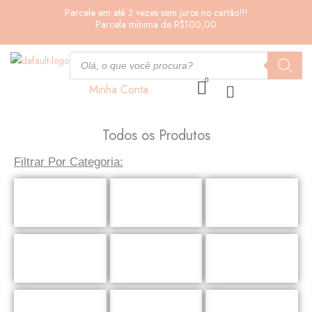
Ir
Parcele em até 3 vezes sem juros no cartão!!!
Parcela mínima de R$100,00
para
o
Pesquisar
conteúdo
produtos
Minha Conta
Todos os Produtos
Filtrar Por Categoria:
Viagem
Utensílios para
Porta Vinho
Carro
Porta Jóias
Porta Jaleco
Carteiras e Porta
Cartões
Necessaires
Kits
Escritório