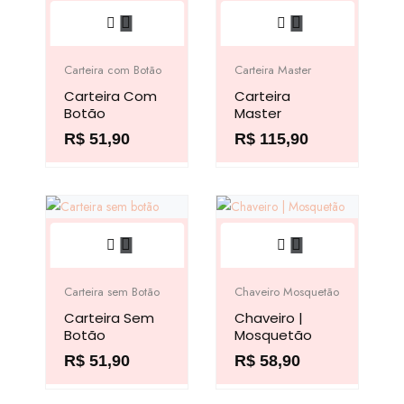
Este
Este
na
na
produto
produto
página
página
tem
tem
do
do
Carteira com Botão
Carteira Master
várias
várias
produto
produto
Carteira Com
Carteira
variantes.
variantes.
Botão
Master
As
As
R$
51,90
R$
115,90
opções
opções
podem
podem
ser
ser
escolhidas
escolhidas
Este
Este
na
na
produto
produto
página
página
tem
tem
do
do
Carteira sem Botão
Chaveiro Mosquetão
várias
várias
produto
produto
Carteira Sem
Chaveiro |
variantes.
variantes.
Botão
Mosquetão
As
As
R$
51,90
R$
58,90
opções
opções
podem
podem