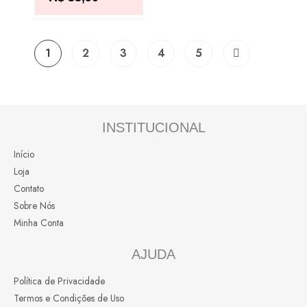
opções
podem
ser
1
2
3
4
5
escolhidas
na
página
do
produto
INSTITUCIONAL
Início
Loja
Contato
Sobre Nós
Minha Conta
AJUDA
Política de Privacidade
Termos e Condições de Uso