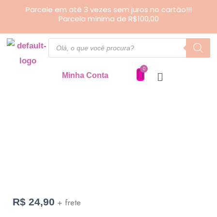
Ir
Parcele em até 3 vezes sem juros no cartão!!!
Parcela mínima de R$100,00
para
o
Pesquisar
produtos
conteúdo
Minha Conta
Porta
Guardanapo
quantidade
R$
24,90
+ frete