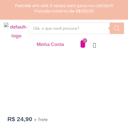
Ir
Parcele em até 3 vezes sem juros no cartão!!!
Parcela mínima de R$100,00
para
o
Pesquisar
produtos
conteúdo
Minha Conta
Porta
Copos
quantidade
R$
24,90
+ frete