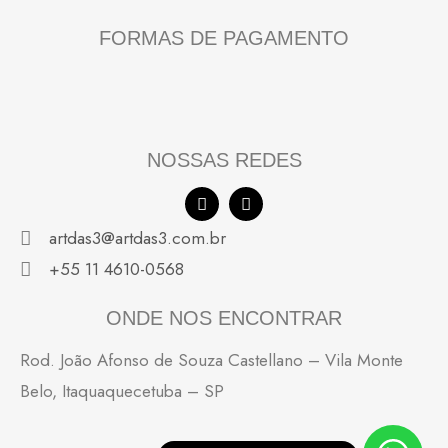
FORMAS DE PAGAMENTO
NOSSAS REDES
F
I
a
n
c
s
artdas3@artdas3.com.br
e
t
b
a
+55 11 4610-0568
o
g
o
r
k
a
ONDE NOS ENCONTRAR
m
Rod. João Afonso de Souza Castellano – Vila Monte
Belo, Itaquaquecetuba – SP