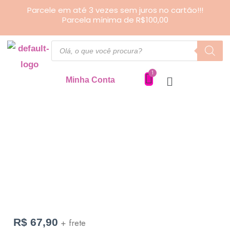
Ir
Parcele em até 3 vezes sem juros no cartão!!!
Parcela mínima de R$100,00
para
o
Pesquisar
produtos
conteúdo
Minha Conta
Necessaire
Montana
quantidade
R$
67,90
+ frete