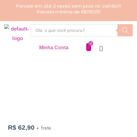
Ir
Parcele em até 3 vezes sem juros no cartão!!!
Parcela mínima de R$100,00
para
o
Pesquisar
produtos
conteúdo
Minha Conta
Lixeira
para
Carro
quantidade
R$
62,90
+ frete