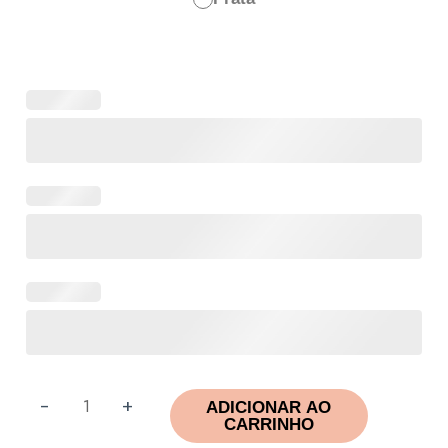
-
+
ADICIONAR AO
CARRINHO