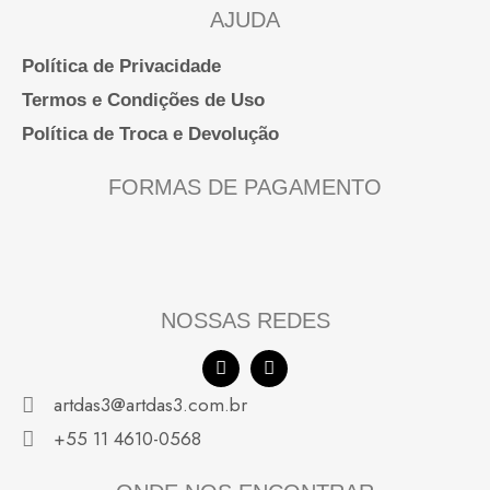
AJUDA
Política de Privacidade
Termos e Condições de Uso
Política de Troca e Devolução
FORMAS DE PAGAMENTO
NOSSAS REDES
F
I
a
n
c
s
artdas3@artdas3.com.br
e
t
b
a
+55 11 4610-0568
o
g
o
r
k
a