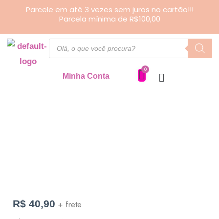
Ir
Parcele em até 3 vezes sem juros no cartão!!!
Parcela mínima de R$100,00
para
o
Pesquisar
produtos
conteúdo
Minha Conta
Chaveiro
Coração
quantidade
R$
40,90
+ frete