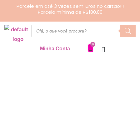
Ir
Parcele em até 3 vezes sem juros no cartão!!!
Parcela mínima de R$100,00
para
o
Pesquisar
produtos
conteúdo
Minha Conta
Necessaire
Aba
Redonda
quantidade