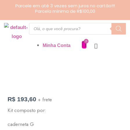
Ir
Parcele em até 3 vezes sem juros no cartão!!!
Parcela mínima de R$100,00
para
o
Pesquisar
produtos
conteúdo
Minha Conta
Kit
organizador
personalizado
R$
193,60
+ frete
quantidade
Kit composto por:
caderneta G