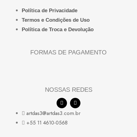
Política de Privacidade
Termos e Condições de Uso
Política de Troca e Devolução
FORMAS DE PAGAMENTO
NOSSAS REDES
F
I
a
n
c
s
artdas3@artdas3.com.br
e
t
b
a
+55 11 4610-0568
o
g
o
r
k
a