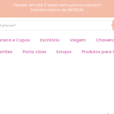
Parcele em até 3 vezes sem juros no cartão!!!
Parcela mínima de R$100,00
neca e Copos
Escritório
Viagem
Chaveir
artões
Porta Jóias
Estojos
Produtos para