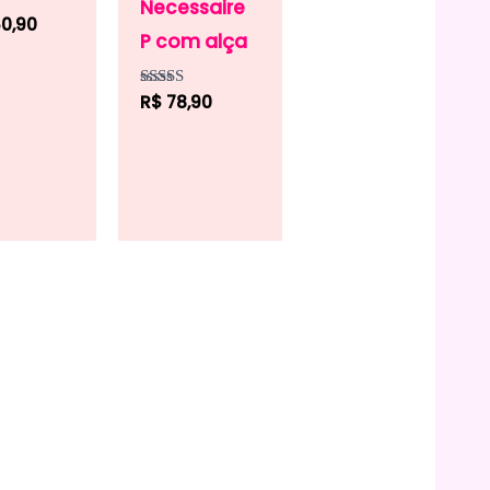
Necessaire
0,90
P com alça
Avaliação
R$
78,90
5.00
de 5