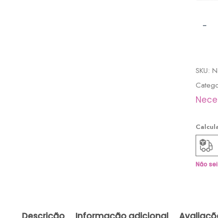
-
SKU:
N
Catego
Nece
Calcula
Não se
Descrição
Informação adicional
Avaliaçõ