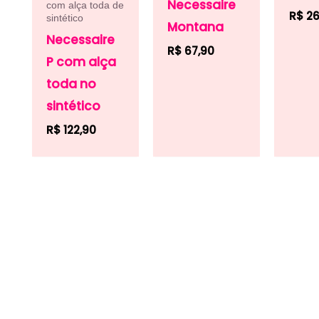
Necessaire
com alça toda de
R$
26
sintético
Montana
Necessaire
R$
67,90
P com alça
toda no
sintético
R$
122,90