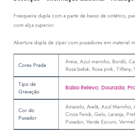
Frasqueira dupla com a parte de baixo de sintético, par
com alça superior.
Abertura dupla de zíper com puxadores em material 
Areia, Azul marinho, Bordô, Car
Cores Prada
Rosa bebê, Rosa pink, Tiffany,
Tipo de
Baixo Relevo
,
Dourada
,
Pr
Gravação
Amarelo, Avelã, Azul Marinho, 
Cor do
Cinza Fendi, Gelo, Laranja, Pr
Puxador
Puxador, Verde Escuro, Verme