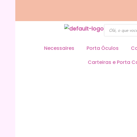
Ir
para
o
Pesquisar
produtos
conteúdo
Necessaires
Porta Óculos
Ca
Carteiras e Porta C