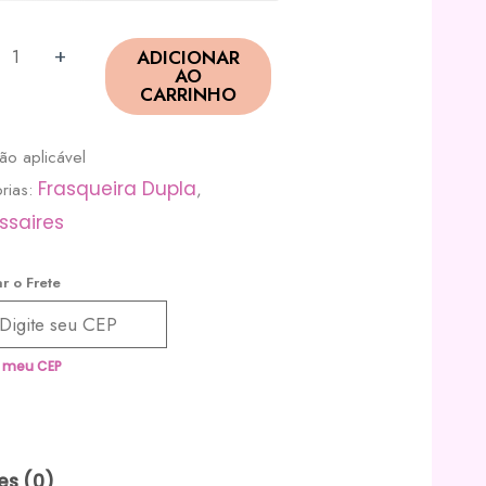
+
ADICIONAR
AO
CARRINHO
ão aplicável
Frasqueira Dupla
rias:
,
ssaires
r o Frete
i meu CEP
es (0)