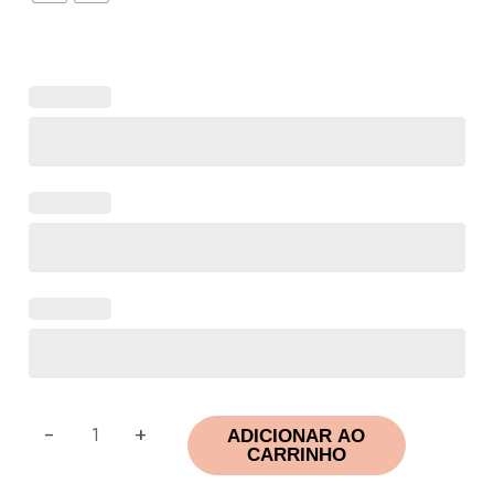
-
+
ADICIONAR AO
CARRINHO