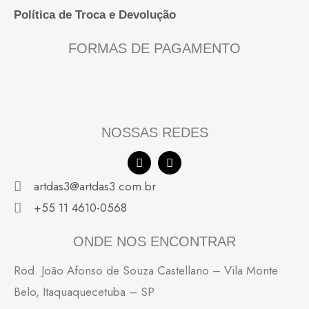
Política de Troca e Devolução
FORMAS DE PAGAMENTO
NOSSAS REDES
F
I
a
n
c
s
artdas3@artdas3.com.br
e
t
b
a
+55 11 4610-0568
o
g
o
r
k
a
ONDE NOS ENCONTRAR
m
Rod. João Afonso de Souza Castellano – Vila Monte
Belo, Itaquaquecetuba – SP