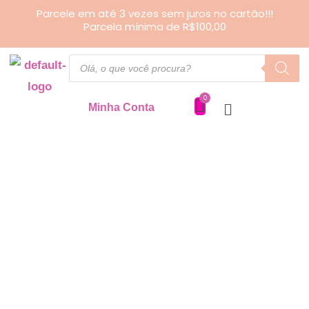
Ir
Parcele em até 3 vezes sem juros no cartão!!!
Parcela mínima de R$100,00
para
o
Pesquisar
produtos
conteúdo
Minha Conta
Estojo
Luxo
quantidade