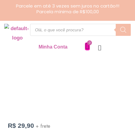
Ir
Parcele em até 3 vezes sem juros no cartão!!!
Parcela mínima de R$100,00
para
o
Pesquisar
produtos
conteúdo
Minha Conta
Estojo
de
Pincéis
quantidade
R$
29,90
+ frete