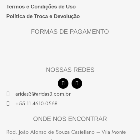
Termos e Condições de Uso
Política de Troca e Devolução
FORMAS DE PAGAMENTO
NOSSAS REDES
F
I
a
n
c
s
artdas3@artdas3.com.br
e
t
b
a
+55 11 4610-0568
o
g
o
r
k
a
ONDE NOS ENCONTRAR
m
Rod. João Afonso de Souza Castellano – Vila Monte