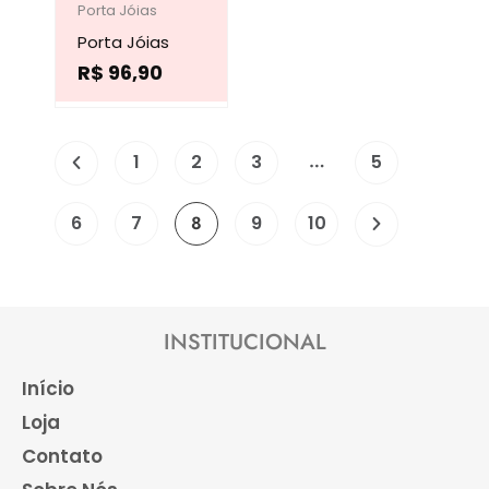
tem
produto
produto
Porta Jóias
Porta Jóias
várias
R$
96,90
variantes.
As
opções
…
1
2
3
5
podem
ser
6
7
8
9
10
escolhidas
na
página
INSTITUCIONAL
do
produto
Início
Loja
Contato