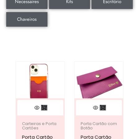
Necessaires
Kits
Escritório
Chaveiros
Este
Este
produto
produto
tem
tem
Carteiras e Porta
Porta Cartão com
Cartões
Botão
várias
várias
Porta Cartão
Porta Cartão