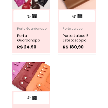
na
na
Este
Este
página
página
produto
produto
do
do
tem
tem
produto
produto
Porta Guardanapo
Porta Jaleco
Porta
várias
Porta Jaleco E
várias
Guardanapo
Estetoscópio
variantes.
variantes.
R$
24,90
R$
180,90
As
As
opções
opções
podem
podem
ser
ser
escolhidas
escolhidas
na
na
Este
página
página
produto
do
do