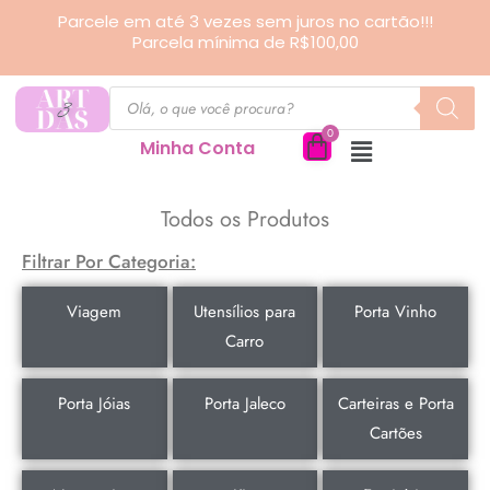
Ir
Parcele em até 3 vezes sem juros no cartão!!!
Parcela mínima de R$100,00
para
o
Pesquisar
produtos
conteúdo
Minha Conta
Todos os Produtos
Filtrar Por Categoria:
Viagem
Utensílios para
Porta Vinho
Carro
Porta Jóias
Porta Jaleco
Carteiras e Porta
Cartões