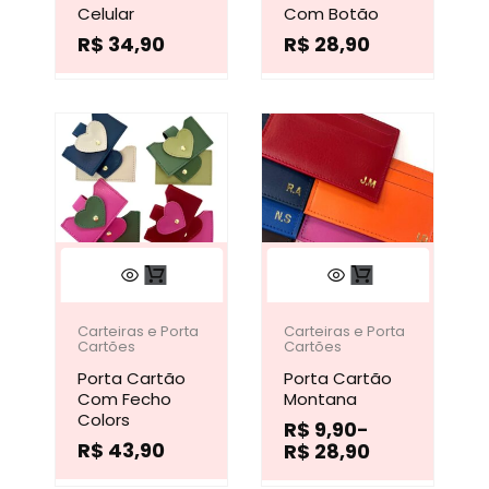
variantes.
variantes.
Celular
Com Botão
R$
34,90
R$
28,90
As
As
opções
opções
podem
podem
ser
ser
escolhidas
escolhidas
na
na
página
página
Este
Este
do
do
produto
produto
Faixa
produto
produto
tem
tem
Carteiras e Porta
de
Carteiras e Porta
Cartões
Cartões
preço:
várias
várias
R$ 9,90
Porta Cartão
Porta Cartão
através
variantes.
variantes.
Com Fecho
Montana
R$ 28,90
Colors
R$
9,90
–
As
As
R$
43,90
R$
28,90
opções
opções