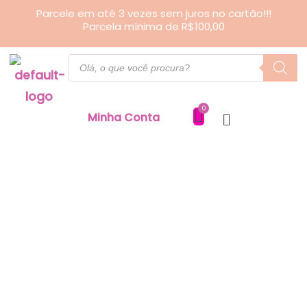
Ir
Parcele em até 3 vezes sem juros no cartão!!!
Parcela mínima de R$100,00
para
o
Pesquisar
produtos
conteúdo
Minha Conta
Risque
Rabisque
-
A4
quantidade