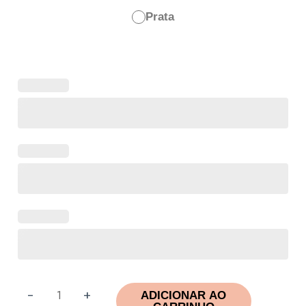
Prata
-
+
ADICIONAR AO