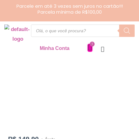
Ir
Parcele em até 3 vezes sem juros no cartão!!!
Parcela mínima de R$100,00
para
o
Pesquisar
produtos
conteúdo
Minha Conta
Porta
passaporte
Quadruplo
quantidade
R$
149,90