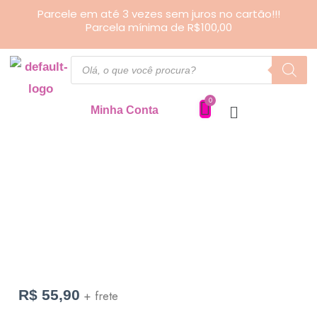
Ir
Parcele em até 3 vezes sem juros no cartão!!!
Parcela mínima de R$100,00
para
o
Pesquisar
produtos
conteúdo
Minha Conta
Caderneta
Pequena
quantidade
R$
55,90
+ frete