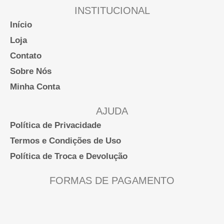
podem
INSTITUCIONAL
ser
Início
escolhidas
Loja
na
Contato
página
Sobre Nós
do
Minha Conta
produto
AJUDA
Política de Privacidade
Termos e Condições de Uso
Política de Troca e Devolução
FORMAS DE PAGAMENTO