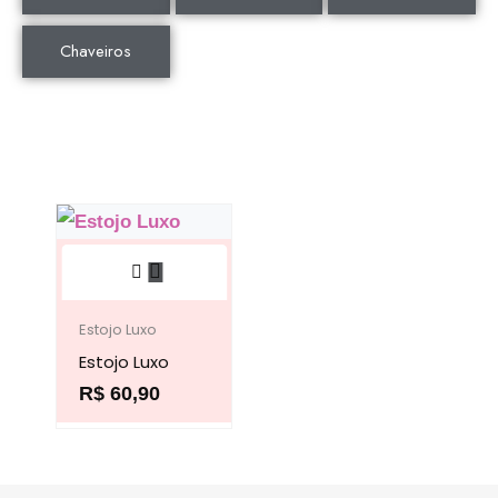
Chaveiros
Este
produto
tem
Estojo Luxo
Estojo Luxo
várias
R$
60,90
variantes.
As
opções