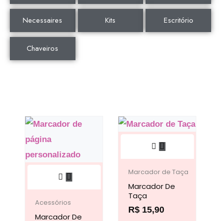
Necessaires
Kits
Escritório
Chaveiros
Este
produto
Este
tem
Marcador de Taça
produto
Marcador De
várias
Taça
tem
variantes.
Acessórios
R$
15,90
Marcador De
várias
As