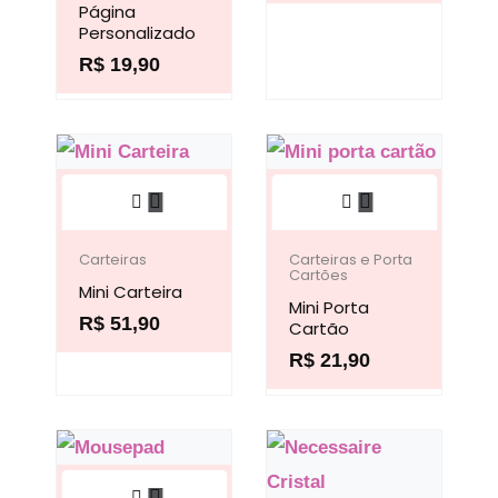
Página
variantes.
opções
Personalizado
As
podem
R$
19,90
opções
ser
podem
escolhidas
ser
na
Este
Este
escolhidas
página
produto
produto
na
do
tem
tem
Carteiras
Carteiras e Porta
página
produto
Cartões
Mini Carteira
várias
várias
do
Mini Porta
R$
51,90
variantes.
variantes.
Cartão
produto
As
R$
21,90
As
opções
opções
podem
podem
ser
ser
Este