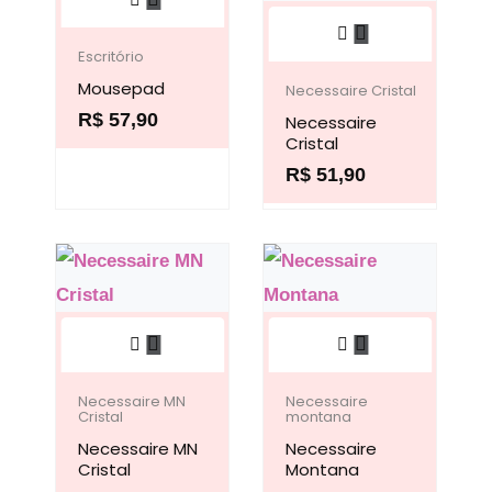
escolhidas
escolhidas
produto
Este
na
na
tem
produto
Escritório
página
página
Mousepad
várias
tem
Necessaire Cristal
do
do
R$
57,90
variantes.
Necessaire
várias
produto
produto
Cristal
As
variantes.
R$
51,90
opções
As
podem
opções
ser
podem
escolhidas
ser
na
escolhidas
Este
Este
página
na
produto
produto
do
página
tem
tem
Necessaire MN
Necessaire
Cristal
montana
produto
do
várias
várias
Necessaire MN
Necessaire
produto
variantes.
variantes.
Cristal
Montana