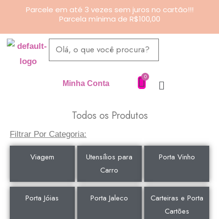
Ir
Parcele em até 3 vezes sem juros no cartão!!!
Parcela mínima de R$100,00
para
o
Pesquisar
conteúdo
produtos
Minha Conta
Todos os Produtos
Filtrar Por Categoria:
Viagem
Utensílios para
Porta Vinho
Carro
Porta Jóias
Porta Jaleco
Carteiras e Porta
Cartões