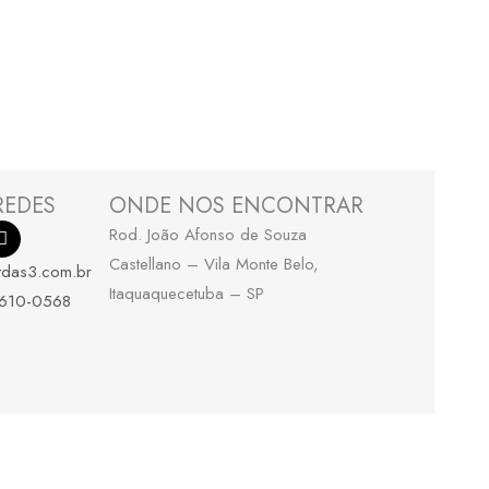
REDES
ONDE NOS ENCONTRAR
I
Rod. João Afonso de Souza
n
s
Castellano – Vila Monte Belo,
tdas3.com.br
t
Itaquaquecetuba – SP
a
4610-0568
g
r
a
m