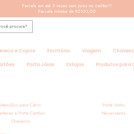
Parcele em até 3 vezes sem juros no cartão!!!
Parcela mínima de R$100,00
neca e Copos
Escritório
Viagem
Chaveir
artões
Porta Jóias
Estojos
Produtos para
Utensílios para Carro
Porta Vinho
arteiras e Porta Cartões
Necessaires
Chaveiros