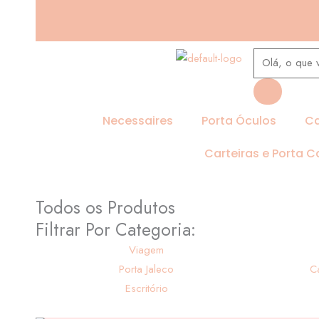
Ir
para
o
Pesquisar
conteúdo
produtos
Necessaires
Porta Óculos
Ca
Carteiras e Porta C
Todos os Produtos
Filtrar Por Categoria:
Viagem
Porta Jaleco
C
Escritório