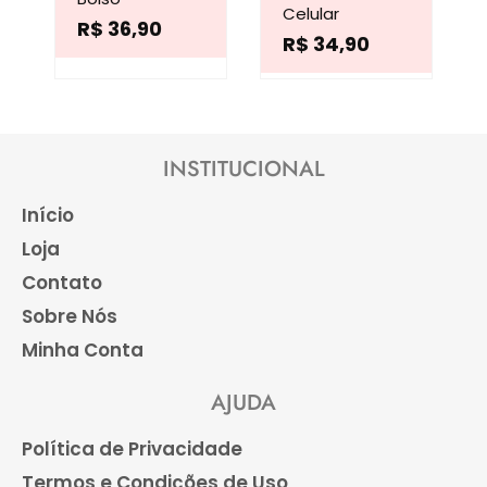
variantes.
variantes.
Celular
R$
36,90
R$
34,90
As
As
opções
opções
podem
podem
ser
ser
INSTITUCIONAL
escolhidas
escolhidas
Início
na
na
Loja
página
página
Contato
do
do
Sobre Nós
produto
produto
Minha Conta
AJUDA
Política de Privacidade
Termos e Condições de Uso