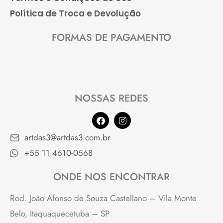
Política de Troca e Devolução
FORMAS DE PAGAMENTO
NOSSAS REDES
F
I
a
n
c
s
artdas3@artdas3.com.br
e
t
b
a
+55 11 4610-0568
o
g
o
r
k
a
ONDE NOS ENCONTRAR
m
Rod. João Afonso de Souza Castellano – Vila Monte
Belo, Itaquaquecetuba – SP