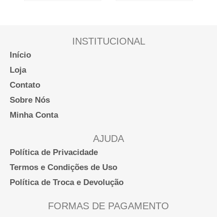
opções
opções
podem
podem
ser
ser
INSTITUCIONAL
escolhidas
escolhidas
Início
na
na
Loja
página
página
Contato
do
do
Sobre Nós
produto
produto
Minha Conta
AJUDA
Política de Privacidade
Termos e Condições de Uso
Política de Troca e Devolução
FORMAS DE PAGAMENTO