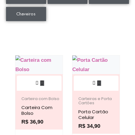
Chaveiros
Este
Este
produto
produto
tem
tem
Carteira com Bolso
Carteiras e Porta
Cartões
Carteira Com
várias
várias
Porta Cartão
Bolso
variantes.
variantes.
Celular
R$
36,90
As
R$
34,90
As